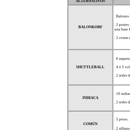
ALTERNATIVOS
. Balones 
. 2 postes
BALONKORF
una base 
. 2 cestas
. 6 raquet
SHUTTLEBALL
. 4 ó 5 vo
. 2 redes 
. 10 india
INDIACA
. 2 redes 
. 5 petos.
COMÚN
. 2 silbato