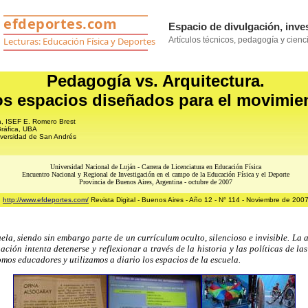
Pedagogía vs. Arquitectura.
s espacios diseñados para el movimie
a, ISEF E. Romero Brest
ráfica, UBA
iversidad de San Andrés
Universidad Nacional de Luján - Carrera de Licenciatura en Educación Física
Encuentro Nacional y Regional de Investigación en el campo de la Educación Física y el Deporte
Provincia de Buenos Aires, Argentina - octubre de 2007
http://www.efdeportes.com/
Revista Digital - Buenos Aires - Año 12 - N° 114 - Noviembre de 200
ela, siendo sin embargo parte de un currículum oculto, silencioso e invisible. La
n intenta detenerse y reflexionar a través de la historia y las políticas de las
mos educadores y utilizamos a diario los espacios de la escuela.