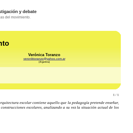
nto
Verónica Toranzo
veroniktoranzo@yahoo.com.ar
(Argentina)
7
1 / 1
 arquitectura escolar contiene aquello que la pedagogía pretende enseñar,
 construcciones escolares, analizando a su vez la situación actual de los