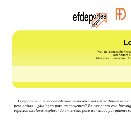
Lo
Prof. de Educación Físic
Diseñadora G
Master en Educación, Un
El espacio aún no es considerado como parte del currículum en la escu
pero ambas… ¿dialogan para un encuentro? En este punto esta investigació
espacios escolares, explorando un terreno poco transitado por quienes so