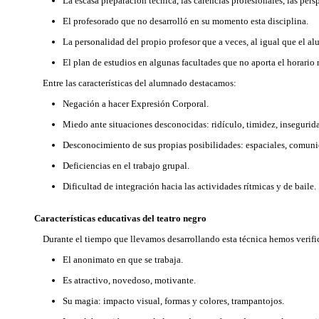
La escasa preparación técnica, las carencias profesionales, las pers
El profesorado que no desarrolló en su momento esta disciplina.
La personalidad del propio profesor que a veces, al igual que el alum
El plan de estudios en algunas facultades que no aporta el horario 
Entre las características del alumnado destacamos:
Negación a hacer Expresión Corporal.
Miedo ante situaciones desconocidas: ridículo, timidez, insegurid
Desconocimiento de sus propias posibilidades: espaciales, comunica
Deficiencias en el trabajo grupal.
Dificultad de integración hacia las actividades rítmicas y de baile.
Características educativas del teatro negro
Durante el tiempo que llevamos desarrollando esta técnica hemos verificad
El anonimato en que se trabaja.
Es atractivo, novedoso, motivante.
Su magia: impacto visual, formas y colores, trampantojos.