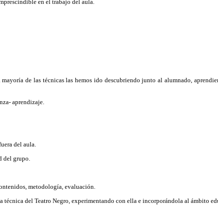
prescindible en el trabajo del aula.
yoría de las técnicas las hemos ido descubriendo junto al alumnado, aprendiendo
nza- aprendizaje.
uera del aula.
ad del grupo.
contenidos, metodología, evaluación.
a técnica del Teatro Negro, experimentando con ella e incorporándola al ámbito ed