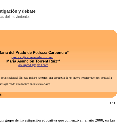
aría del Prado de Pedraza Carbonero*
ppedcar@canariastelecom.com
María Asunción Torrent Ruiz**
asunprad.@gmail.com
a estas sesiones? En este trabajo hacemos una propuesta de un nuevo recurso que nos ayudará a
s aplicando esta técnica en nuestras clases.
06
1 / 1
en un grupo de investigación educativa que comenzó en el año 2000, en Las