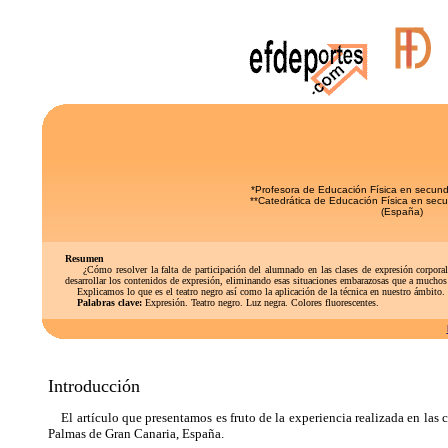
*Profesora de Educación Física en secund
**Catedrática de Educación Física en secun
(España)
Resumen
¿Cómo resolver la falta de participación del alumnado en las clases de expresión corporal o
desarrollar los contenidos de expresión, eliminando esas situaciones embarazosas que a muchos p
Explicamos lo que es el teatro negro así como la aplicación de la técnica en nuestro ámbito. T
Palabras clave:
Expresión. Teatro negro. Luz negra. Colores fluorescentes.
Introducción
El artículo que presentamos es fruto de la experiencia realizada en las 
Palmas de Gran Canaria, España.