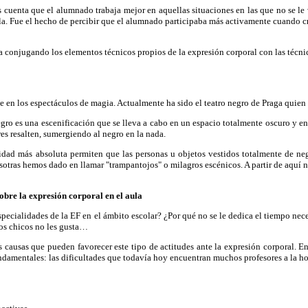
cuenta que el alumnado trabaja mejor en aquellas situaciones en las que no se le 
la. Fue el hecho de percibir que el alumnado participaba más activamente cuando cr
 conjugando los elementos técnicos propios de la expresión corporal con las técnic
en los espectáculos de magia. Actualmente ha sido el teatro negro de Praga quien h
gro es una escenificación que se lleva a cabo en un espacio totalmente oscuro y en 
res resalten, sumergiendo al negro en la nada.
ridad más absoluta permiten que las personas u objetos vestidos totalmente de neg
osotras hemos dado en llamar "trampantojos" o milagros escénicos. A partir de aquí 
obre la expresión corporal en el aula
specialidades de la EF en el ámbito escolar? ¿Por qué no se le dedica el tiempo nec
los chicos no les gusta…
ausas que pueden favorecer este tipo de actitudes ante la expresión corporal. En
damentales: las dificultades que todavía hoy encuentran muchos profesores a la hor