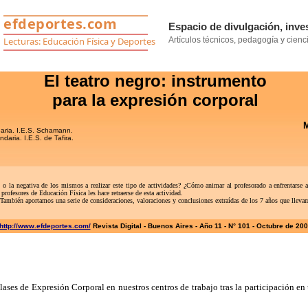
El teatro negro: instrumento
para la expresión corporal
M
aria. I.E.S. Schamann.
daria. I.E.S. de Tafira.
 la negativa de los mismos a realizar este tipo de actividades? ¿Cómo animar al profesorado a enfrentarse 
rofesores de Educación Física les hace retraerse de esta actividad.
ambién aportamos una serie de consideraciones, valoraciones y conclusiones extraídas de los 7 años que llevamo
http://www.efdeportes.com/
Revista Digital - Buenos Aires - Año 11 - N° 101 - Octubre de 20
clases de Expresión Corporal en nuestros centros de trabajo tras la participación 