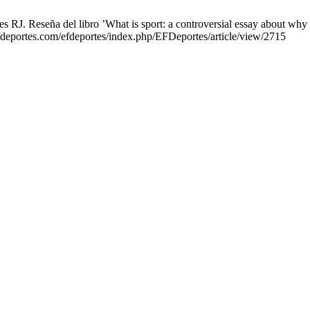
J. Reseña del libro ’What is sport: a controversial essay about why 
efdeportes.com/efdeportes/index.php/EFDeportes/article/view/2715