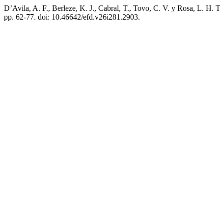
D’Avila, A. F., Berleze, K. J., Cabral, T., Tovo, C. V. y Rosa, L. H. 
pp. 62-77. doi: 10.46642/efd.v26i281.2903.