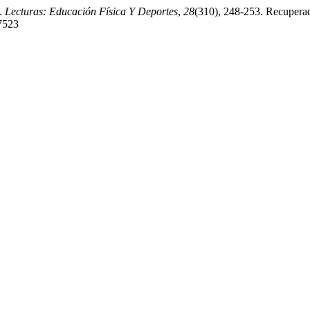
l.
Lecturas: Educación Física Y Deportes
,
28
(310), 248-253. Recuperad
/7523