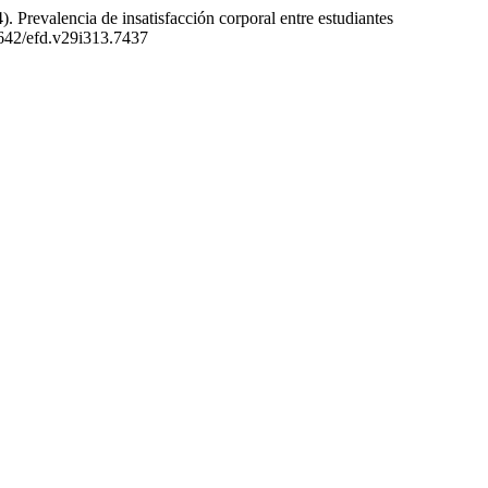
). Prevalencia de insatisfacción corporal entre estudiantes
6642/efd.v29i313.7437