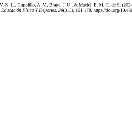
V. N. L., Cupolillo, A. V., Braga, J. U., & Maciel, E. M. G. de S. (2024
: Educación Física Y Deportes
,
29
(313), 161-178. https://doi.org/10.4