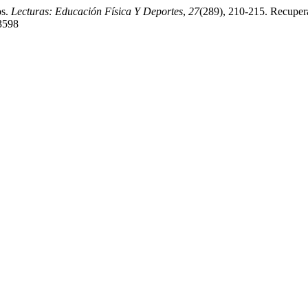
os.
Lecturas: Educación Física Y Deportes
,
27
(289), 210-215. Recupera
/3598