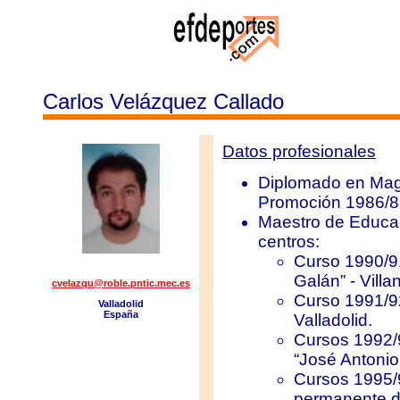
Carlos Velázquez Callado
Datos profesionales
Diplomado en Magis
Promoción 1986/89.
Maestro de Educac
centros:
Curso 1990/91
Galán” - Vill
cvelazqu@roble.pntic.mec.es
Curso 1991/92
Valladolid
España
Valladolid.
Cursos 1992/9
“José Antonio 
Cursos 1995/
permanente de